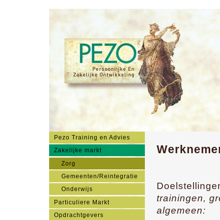
Pezo Training en Advies
Werknemer
Zakelijke markt
Zorg
Gemeenten/Reintegratie
Doelstelling
Onderwijs
trainingen, g
Particuliere Markt
algemeen:
Opdrachtgevers