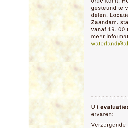
orde komt. He
gesteund te v
delen. Locat
Zaandam. star
vanaf 19. 00 
meer informa
waterland@al
-.-.-.-.-.-.-.-.-.-
Uit
evaluatie
ervaren:
Verzorgende