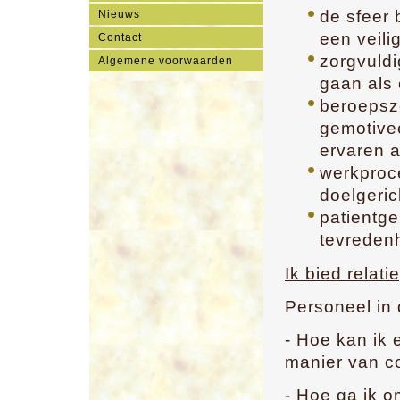
de sfeer 
Nieuws
een veili
Contact
zorgvuldi
Algemene voorwaarden
gaan als 
beroepsz
gemotivee
ervaren a
werkproce
doelgeric
patientge
tevreden
Ik bied relat
Personeel in 
- Hoe kan ik 
manier van c
- Hoe ga ik o