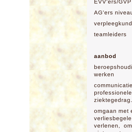
EVV'ers/GVP
AG'ers nivea
verpleegkund
teamleiders
aanbod
beroepshoudi
werken
communicatie
professionel
ziektegedrag
omgaan met e
verliesbegele
verlenen, om