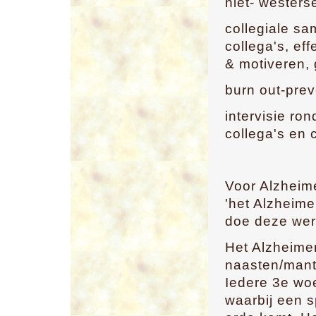
niet- westers
collegiale sam
collega's, ef
& motiveren,
burn out-pre
intervisie r
collega's en 
Voor Alzheim
'het Alzheime
doe deze wer
Het Alzheime
naasten/mant
Iedere 3e wo
waarbij een 