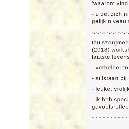
'waarom vind 
- u zet zich 
gelijk niveau t
-.-.-.-.-.-.-.-.-.-
thuiszorgme
(2018) works
laatste leven
- verhelderen
- stilstaan bi
- leuke, vroli
- ik heb spec
gevoelsrefle
-.-.-.-.-.-.-.-.-.-