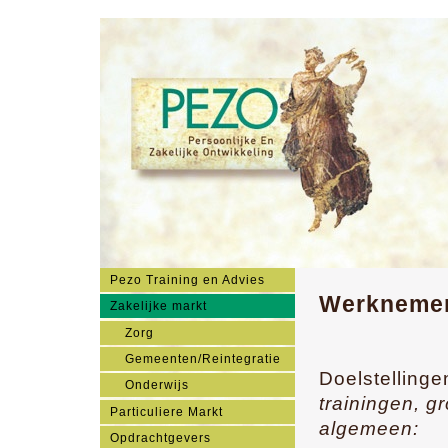
Pezo Training en Advies
Werknemer
Zakelijke markt
Zorg
Gemeenten/Reintegratie
Doelstelling
Onderwijs
trainingen, g
Particuliere Markt
algemeen:
Opdrachtgevers