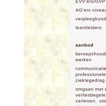
EVV'ers/GVP
AG'ers nivea
verpleegkund
teamleiders
aanbod
beroepshoudi
werken
communicatie
professionel
ziektegedrag
omgaan met e
verliesbegele
verlenen, om