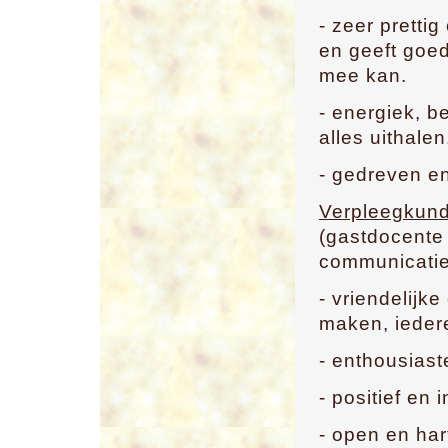
- zeer prettig
en geeft goe
mee kan.
- energiek, b
alles uithalen
- gedreven en
Verpleegkund
(gastdocente 
communicatie
- vriendelijke
maken, ieder
- enthousiast
- positief en 
- open en hart