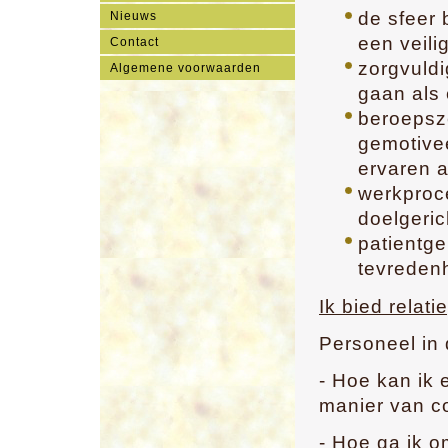
de sfeer 
Nieuws
een veili
Contact
zorgvuldi
Algemene voorwaarden
gaan als 
beroepsz
gemotivee
ervaren a
werkproce
doelgeric
patientge
tevreden
Ik bied relat
Personeel in 
- Hoe kan ik 
manier van c
- Hoe ga ik o