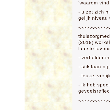
'waarom vind 
- u zet zich 
gelijk niveau t
-.-.-.-.-.-.-.-.-.-
thuiszorgme
(2018) works
laatste leven
- verhelderen
- stilstaan bi
- leuke, vroli
- ik heb spec
gevoelsrefle
-.-.-.-.-.-.-.-.-.-