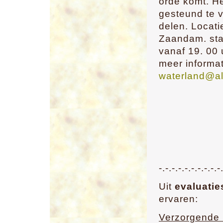
orde komt. He
gesteund te v
delen. Locat
Zaandam. star
vanaf 19. 00 
meer informa
waterland@al
-.-.-.-.-.-.-.-.-.-
Uit
evaluatie
ervaren:
Verzorgende