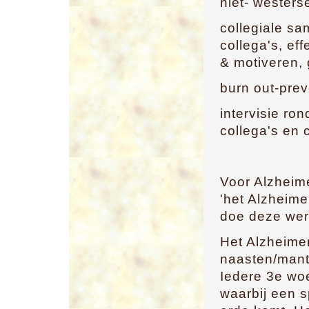
niet- westers
collegiale sam
collega's, ef
& motiveren,
burn out-pre
intervisie r
collega's en 
Voor Alzheim
'het Alzheime
doe deze wer
Het Alzheime
naasten/mant
Iedere 3e wo
waarbij een 